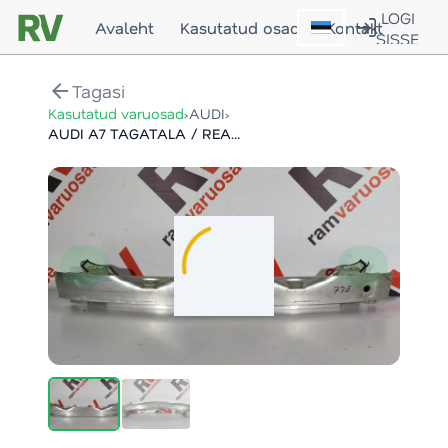
LOGI
Avaleht
Kasutatud osad
Kontakt
SISSE
arrow_back
Tagasi
›
›
Kasutatud varuosad
AUDI
AUDI A7 TAGATALA / REAR SUPPORT
chevron_left
chevron_right