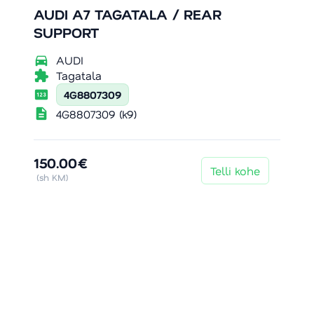
AUDI A7 TAGATALA / REAR
SUPPORT
directions_car
AUDI
extension
Tagatala
pin
4G8807309
description
4G8807309 (k9)
150.00€
Telli kohe
(sh KM)