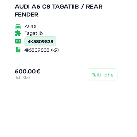
AUDI A6 C8 TAGATIIB / REAR
FENDER
directions_car
AUDI
extension
Tagatiib
pin
4K5809838
description
4k5809838 (k9)
600.00€
Telli kohe
(sh KM)