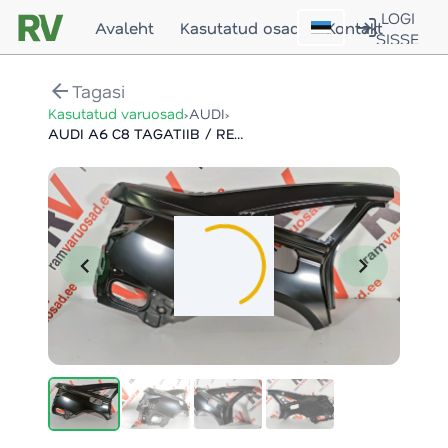
LOGI
Avaleht
Kasutatud osad
Kontakt
SISSE
arrow_back
Tagasi
›
›
Kasutatud varuosad
AUDI
AUDI A6 C8 TAGATIIB / REAR FENDER
chevron_left
chevron_right