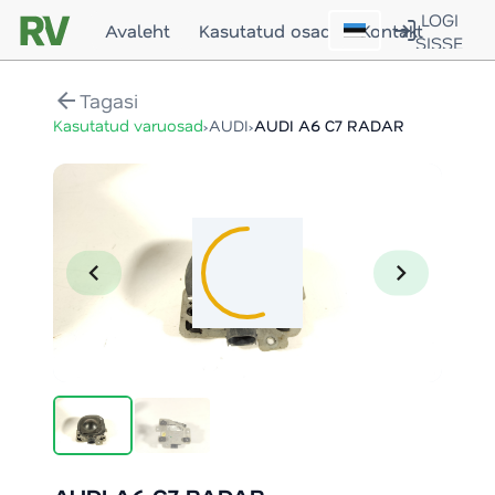
LOGI
Avaleht
Kasutatud osad
Kontakt
SISSE
arrow_back
Tagasi
›
›
Kasutatud varuosad
AUDI
AUDI A6 C7 RADAR
chevron_left
chevron_right