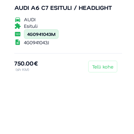
AUDI A6 C7 ESITULI / HEADLIGHT
directions_car
AUDI
extension
Esituli
pin
4G0941043M
description
4G0941043J
750.00€
Telli kohe
(sh KM)