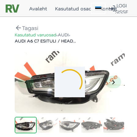
LOGI
Avaleht
Kasutatud osad
Kontakt
SISSE
arrow_back
Tagasi
›
›
Kasutatud varuosad
AUDI
AUDI A6 C7 ESITULI / HEADLIGHT
chevron_left
chevron_right