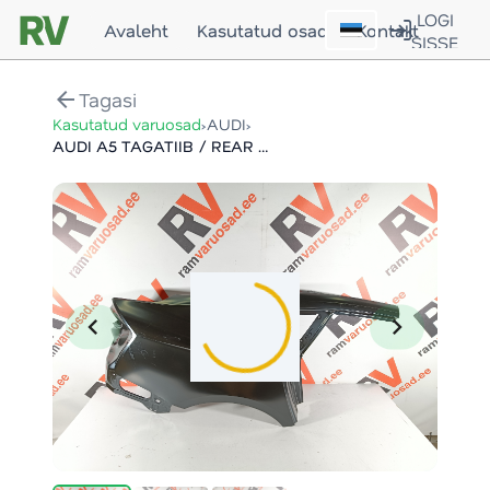
LOGI
Avaleht
Kasutatud osad
Kontakt
SISSE
arrow_back
Tagasi
›
›
Kasutatud varuosad
AUDI
AUDI A5 TAGATIIB / REAR FENDER
chevron_left
chevron_right