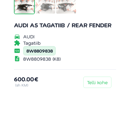
AUDI A5 TAGATIIB / REAR FENDER
directions_car
AUDI
extension
Tagatiib
pin
8W8809838
description
8W8809838 (K8)
600.00€
Telli kohe
(sh KM)