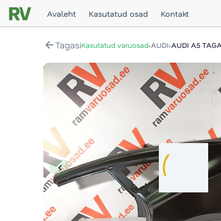
Avaleht
Kasutatud osad
Kontakt
arrow_back
Tagasi
›
›
Kasutatud varuosad
AUDI
AUDI A5 TAGA
chevron_left