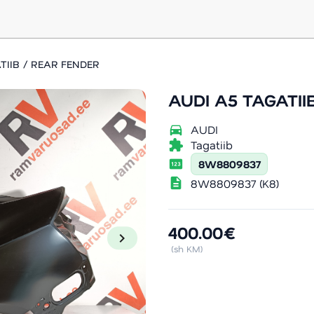
TIIB / REAR FENDER
AUDI A5 TAGATII
directions_car
AUDI
extension
Tagatiib
pin
8W8809837
description
8W8809837 (K8)
400.00€
chevron_right
(sh KM)