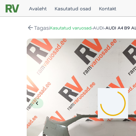
Avaleht
Kasutatud osad
Kontakt
arrow_back
Tagasi
›
›
Kasutatud varuosad
AUDI
chevron_left