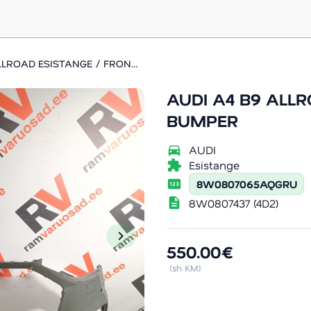
AUDI A4 B9 ALLROAD ESISTANGE / FRONT BUMPER
AUDI A4 B9 ALL
BUMPER
directions_car
AUDI
extension
Esistange
pin
8W0807065AQGRU
description
8W0807437 (4D2)
chevron_right
550.00€
(sh KM)