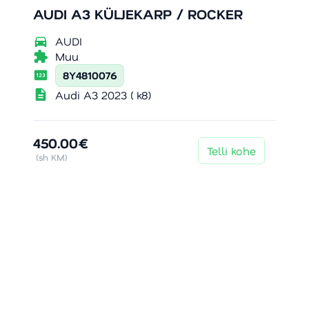
AUDI A3 KÜLJEKARP / ROCKER
directions_car
AUDI
extension
Muu
pin
8Y4810076
description
Audi A3 2023 ( k8)
450.00€
Telli kohe
(sh KM)