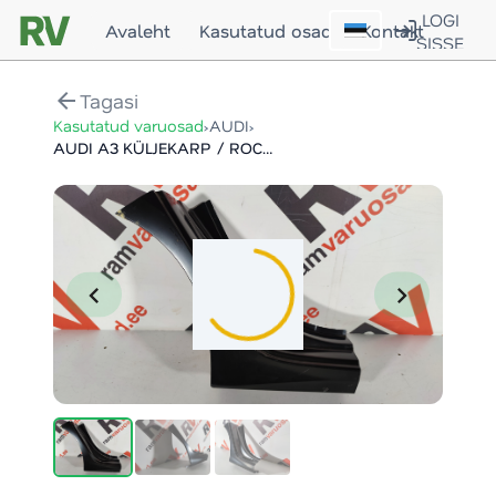
LOGI
Avaleht
Kasutatud osad
Kontakt
SISSE
arrow_back
Tagasi
›
›
Kasutatud varuosad
AUDI
AUDI A3 KÜLJEKARP / ROCKER
chevron_left
chevron_right