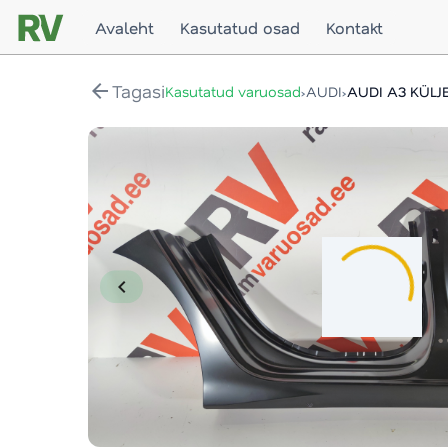
Avaleht
Kasutatud osad
Kontakt
arrow_back
Tagasi
›
›
Kasutatud varuosad
AUDI
AUDI A3 KÜLJ
chevron_left