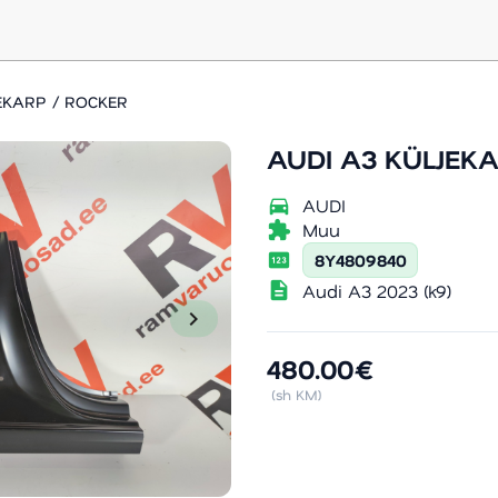
EKARP / ROCKER
AUDI A3 KÜLJEK
directions_car
AUDI
extension
Muu
pin
8Y4809840
description
Audi A3 2023 (k9)
chevron_right
480.00€
(sh KM)