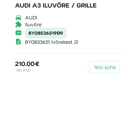
AUDI A3 ILUVÕRE / GRILLE
directions_car
AUDI
extension
Iluvõre
pin
8Y08536519B9
description
8Y0853651 (võrekast 2)
210.00€
Telli kohe
(sh KM)