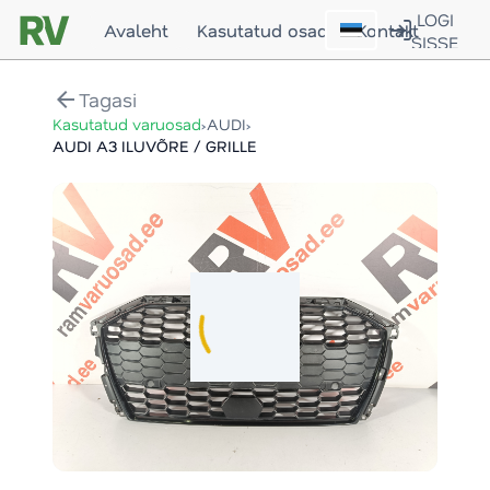
LOGI
Avaleht
Kasutatud osad
Kontakt
SISSE
arrow_back
Tagasi
›
›
Kasutatud varuosad
AUDI
AUDI A3 ILUVÕRE / GRILLE