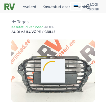
LOGI
Avaleht
Kasutatud osad
Kontakt
SISSE
arrow_back
Tagasi
›
›
Kasutatud varuosad
AUDI
AUDI A3 ILUVÕRE / GRILLE