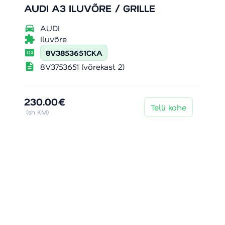
AUDI A3 ILUVÕRE / GRILLE
directions_car
AUDI
extension
Iluvõre
pin
8V3853651CKA
description
8V3753651 (võrekast 2)
230.00€
Telli kohe
(sh KM)